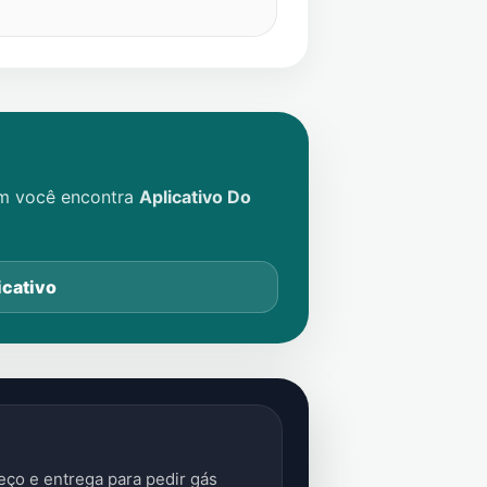
im você encontra
Aplicativo Do
icativo
ço e entrega para pedir gás