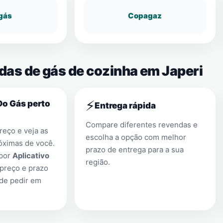
gás
Copagaz
das de gás de cozinha em Japeri
⚡
Do Gás perto
Entrega rápida
Compare diferentes revendas e
eço e veja as
escolha a opção com melhor
óximas de você.
prazo de entrega para a sua
 por
Aplicativo
região.
preço e prazo
 de pedir em