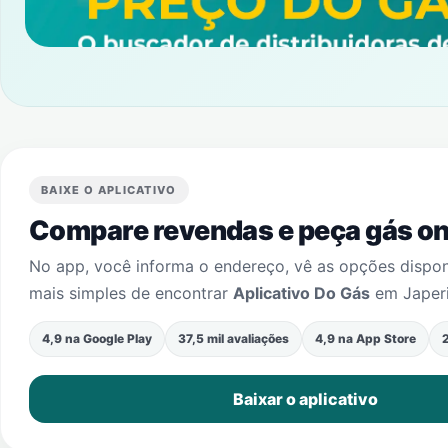
BAIXE O APLICATIVO
Compare revendas e peça gás onl
No app, você informa o endereço, vê as opções dispo
mais simples de encontrar
Aplicativo Do Gás
em
Japer
4,9 na Google Play
37,5 mil avaliações
4,9 na App Store
2
Baixar o aplicativo