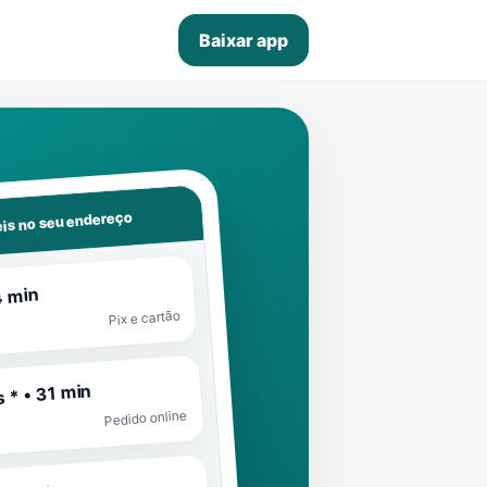
Baixar app
is no seu endereço
4 min
Pix e cartão
 * • 31 min
Pedido online