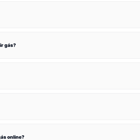
ir gás?
ás online?