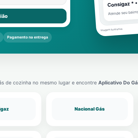
Consigaz * •
Atende seu bairr
ião
Imagem ilustrativa
Pagamento na entrega
ás de cozinha no mesmo lugar e encontre
Aplicativo Do Gá
igaz
Nacional Gás