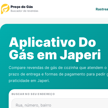
Preço do Gás
Rastrea
Buscador de revendas
Rastrear Pedido
Aplicativo Do
Revendedor
Gás em
Japeri
Notícias
Cadastre-se
Compare revendas de gás de cozinha que atendem o s
prazo de entrega e formas de pagamento para pedir 
Gás
praticidade em
Japeri
.
Contatos
BUSCAR NO SEU ENDEREÇO
Rua, número, bairro