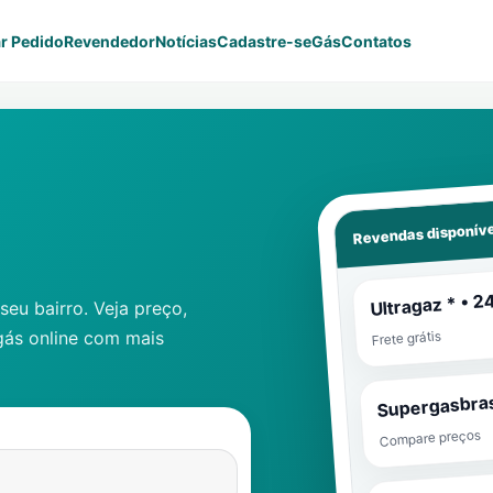
r Pedido
Revendedor
Notícias
Cadastre-se
Gás
Contatos
Revendas disponíve
Ultragaz * • 2
eu bairro. Veja preço,
gás online com mais
Frete grátis
Supergasbras
Compare preços