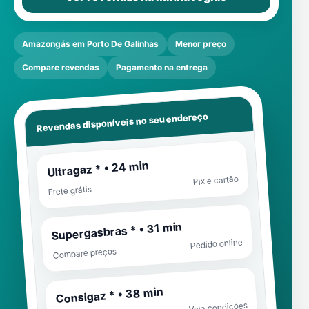
Amazongás em Porto De Galinhas
Menor preço
Compare revendas
Pagamento na entrega
Revendas disponíveis no seu endereço
Ultragaz * • 24 min
Pix e cartão
Frete grátis
Supergasbras * • 31 min
Pedido online
Compare preços
Consigaz * • 38 min
Veja condições