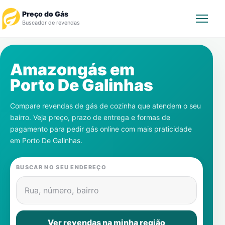
Preço do Gás
Buscador de revendas
Rastrear Pedido
Amazongás em
Porto De Galinhas
Revendedor
Compare revendas de gás de cozinha que atendem o seu
Notícias
bairro. Veja preço, prazo de entrega e formas de
pagamento para pedir gás online com mais praticidade
Cadastre-se
em
Porto De Galinhas
.
Gás
BUSCAR NO SEU ENDEREÇO
Contatos
Rua, número, bairro
Ver revendas na minha região