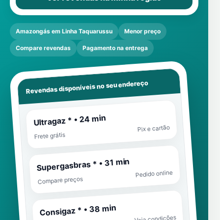
Amazongás em Linha Taquarussu
Menor preço
Compare revendas
Pagamento na entrega
Revendas disponíveis no seu endereço
Ultragaz * • 24 min
Pix e cartão
Frete grátis
Supergasbras * • 31 min
Pedido online
Compare preços
Consigaz * • 38 min
Veja condições