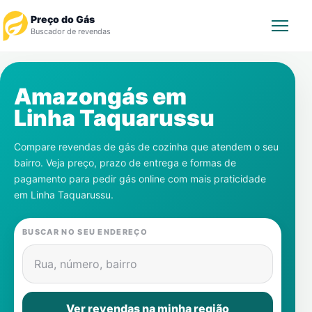
Preço do Gás
Buscador de revendas
Rastrear Pedido
Amazongás em
Linha Taquarussu
Revendedor
Compare revendas de gás de cozinha que atendem o seu
Notícias
bairro. Veja preço, prazo de entrega e formas de
pagamento para pedir gás online com mais praticidade
Cadastre-se
em
Linha Taquarussu
.
Gás
BUSCAR NO SEU ENDEREÇO
Contatos
Rua, número, bairro
Ver revendas na minha região