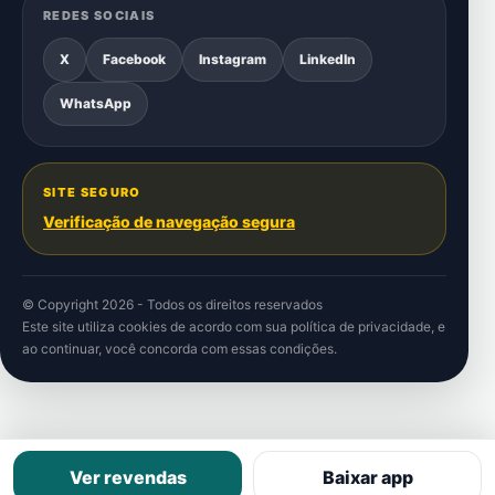
REDES SOCIAIS
X
Facebook
Instagram
LinkedIn
WhatsApp
SITE SEGURO
Verificação de navegação segura
© Copyright 2026 - Todos os direitos reservados
Este site utiliza cookies de acordo com sua
política de privacidade
, e
ao continuar, você concorda com essas condições.
Ver revendas
Baixar app