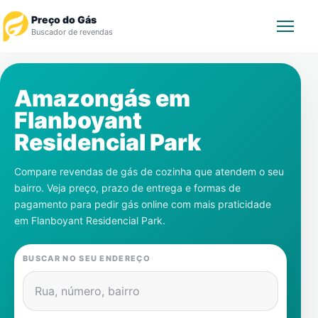
Preço do Gás
Buscador de revendas
Rastrear Pedido
Amazongás em
Flanboyant
Revendedor
Residencial Park
Notícias
Compare revendas de gás de cozinha que atendem o seu
bairro. Veja preço, prazo de entrega e formas de
Cadastre-se
pagamento para pedir gás online com mais praticidade
em
Flanboyant Residencial Park
.
Gás
BUSCAR NO SEU ENDEREÇO
Contatos
Rua, número, bairro