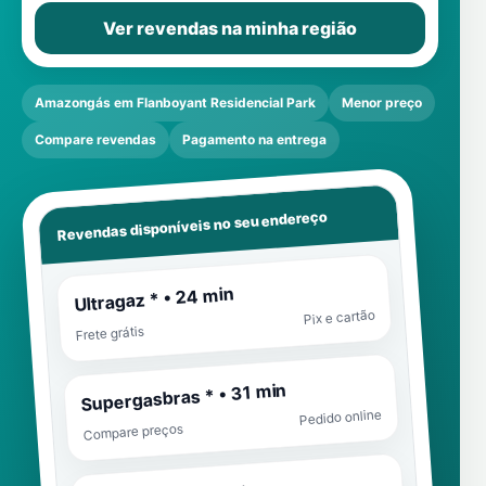
Ver revendas na minha região
Amazongás em Flanboyant Residencial Park
Menor preço
Compare revendas
Pagamento na entrega
Revendas disponíveis no seu endereço
Ultragaz * • 24 min
Pix e cartão
Frete grátis
Supergasbras * • 31 min
Pedido online
Compare preços